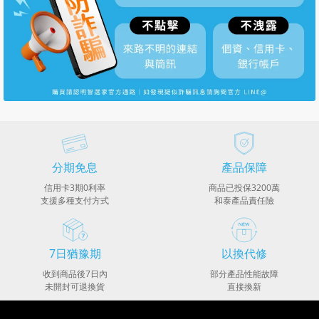
分期免息
產品保障
信用卡3期0利率
商品已投保3200萬
支援多種支付方式
和泰產品責任險
7日猶豫期
以換代修
收到商品後7日內
部分產品性能故障
未開封可退換貨
直接換新