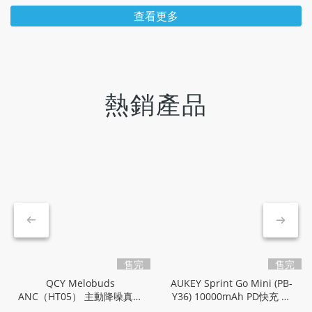
查看更多
熱銷產品
售完
售完
QCY Melobuds
AUKEY Sprint Go Mini (PB-
ANC（HT05） 主動降噪真無
Y36) 10000mAh PD快充 行
線藍牙耳機｜入耳 身歷其靜
動電源｜QC PD 雙位一體