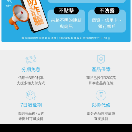
分期免息
產品保障
信用卡3期0利率
商品已投保3200萬
支援多種支付方式
和泰產品責任險
7日猶豫期
以換代修
收到商品後7日內
部分產品性能故障
未開封可退換貨
直接換新