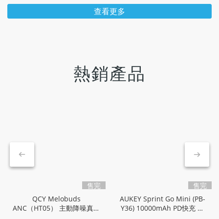
查看更多
熱銷產品
售完
售完
QCY Melobuds
AUKEY Sprint Go Mini (PB-
ANC（HT05） 主動降噪真無
Y36) 10000mAh PD快充 行
線藍牙耳機｜入耳 身歷其靜
動電源｜QC PD 雙位一體