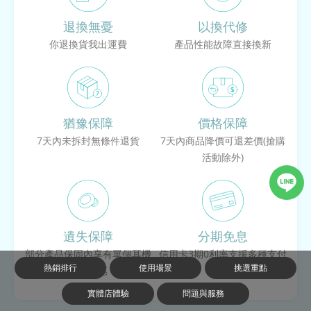
退換無憂
以換代修
你退換貨我出運費
產品性能故障直接換新
猶豫保障
價格保障
7天內未拆封
無條件退貨
7天內商品降價可退差價
(搶購
活動除外)
遺失保障
分期免息
部分產品保固內享有
單個耳機
信用卡3期0利率
支援多種支付
熱銷排行
使用場景
挑選重點
購買優惠
方式
實體店體驗
問題與服務